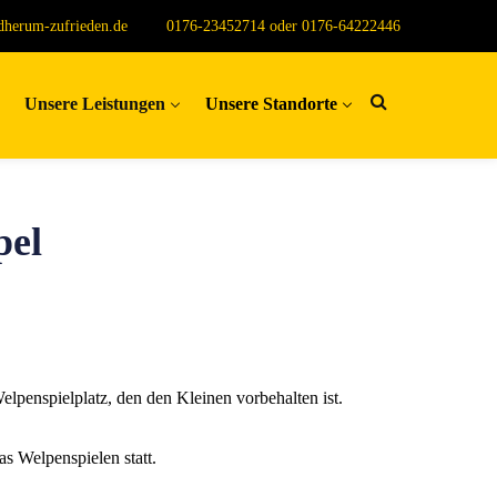
herum-zufrieden.de
0176-23452714 oder 0176-64222446
Unsere Leistungen
Unsere Standorte
pel
elpenspielplatz, den den Kleinen vorbehalten ist.
s Welpenspielen statt.