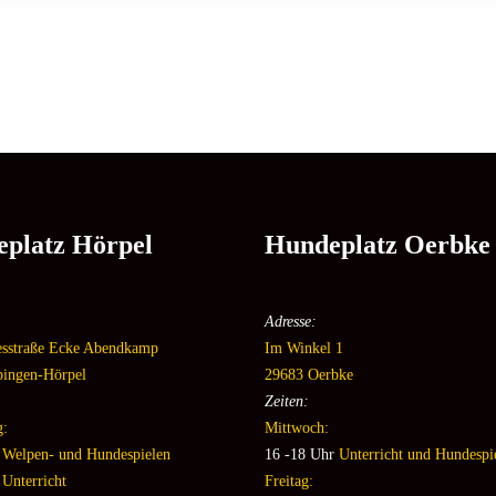
platz Hörpel
Hundeplatz Oerbke
Adresse:
esstraße Ecke Abendkamp
Im Winkel 1
pingen-Hörpel
29683 Oerbke
Zeiten:
g:
Mittwoch:
r
Welpen- und Hundespielen
16 -18 Uhr
Unterricht und Hundespi
Unterricht
Freitag: