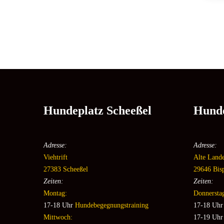
Hundeplatz Scheeßel
Hunde
Adresse:
Adresse:
Viehtrift
Alte Land
27383 Scheeßel
29646 Bis
Zeiten:
Zeiten:
Montag:
Donnersta
17-18 Uhr
Hundebegegnungstraining
17-18
Uh
Mittwoch:
17-19 Uhr