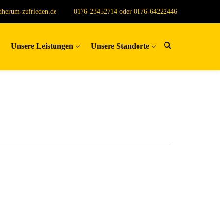
herum-zufrieden.de
0176-23452714 oder 0176-64222446
Unsere Leistungen
Unsere Standorte